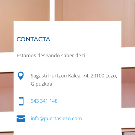
CONTACTA
Estamos deseando saber de ti.

Sagasti Irurtzun Kalea, 74, 20100 Lezo,
Gipuzkoa

943 341 148

info@puertaslezo.com